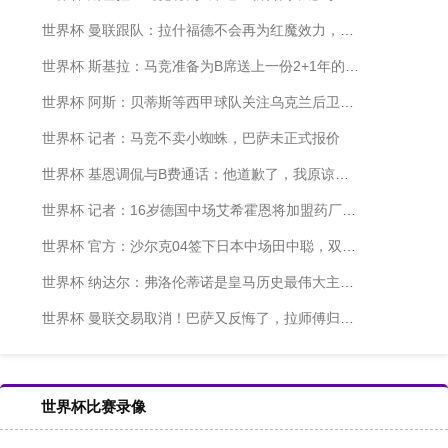
世界杯 曼联跟队：拉什福德不会再为红魔效力，没有球队想接盘奥纳纳
世界杯 斯基拉：马竞准备为B席送上一份2+1年的新合约
世界杯 阿斯：贝蒂斯等西甲球队关注乌克兰后卫新星维夫恰连科
世界杯 记者：马竞不卖小蜘蛛，巴萨未正式报价
世界杯 基恩调侃与B费通话：他道歉了，我原谅他了，我们聊得非常好
世界杯 记者：16岁德国中场艾希霍恩将加盟药厂，转会100%敲定
世界杯 官方：沙尔克04签下日本中场田中聪，双方签约至2030年
世界杯 纳达尔：弗洛伦蒂诺是皇马历史最伟大主席，他的使命尚未完成
世界杯 曼联交易取消！巴萨又反悔了，拉师傅归队，太魔幻了
世界杯比赛录像