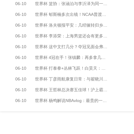
06-10
世界杯 篮协：张涵泊与李沂泽为同一人 虚报年龄禁赛三年
06-10
世界杯 郇斯楠多次出镜！NCAA普渡大学发布夏训集锦
06-10
世界杯 洛夫顿报平安：几经辗转归乡 感谢上海感谢中国
06-10
世界杯 李添荣：上海男篮还会有更多冠军 向张镇麟看齐
06-10
世界杯 这中文打几分？夺冠见面会弗格秀中文：我喜欢上海
06-10
世界杯 4冠在手！张镇麟：再多拿几冠 让家里橱柜摆不下
06-10
世界杯 打泰拳+丛林飞跃！白昊天：在我喜欢的状态里生活
06-10
世界杯 丁彦雨航康复日常：与翟晓川单挑 孙悦送装备
06-10
世界杯 王哲林总决赛五佳球！沪上霸王强硬助上海夺冠
06-10
世界杯 杨鸣解说NBAvlog：最贵的一场比赛 干活到凌晨