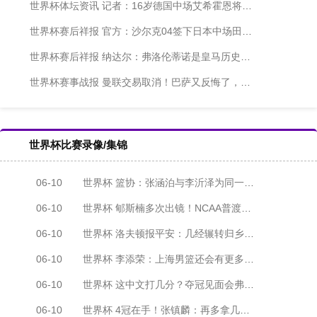
世界杯体坛资讯 记者：16岁德国中场艾希霍恩将加盟药厂，转会100%敲定
世界杯赛后祥报 官方：沙尔克04签下日本中场田中聪，双方签约至2030年
世界杯赛后祥报 纳达尔：弗洛伦蒂诺是皇马历史最伟大主席，他的使命尚未完成
世界杯赛事战报 曼联交易取消！巴萨又反悔了，拉师傅归队，太魔幻了
世界杯比赛录像/集锦
06-10
世界杯 篮协：张涵泊与李沂泽为同一人 虚报年龄禁赛三年
06-10
世界杯 郇斯楠多次出镜！NCAA普渡大学发布夏训集锦
06-10
世界杯 洛夫顿报平安：几经辗转归乡 感谢上海感谢中国
06-10
世界杯 李添荣：上海男篮还会有更多冠军 向张镇麟看齐
06-10
世界杯 这中文打几分？夺冠见面会弗格秀中文：我喜欢上海
06-10
世界杯 4冠在手！张镇麟：再多拿几冠 让家里橱柜摆不下