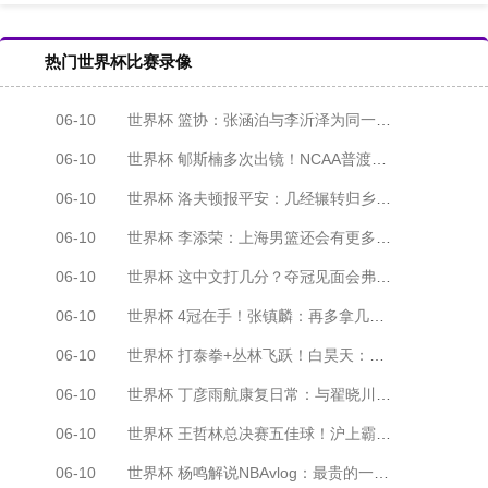
热门世界杯比赛录像
06-10
世界杯 篮协：张涵泊与李沂泽为同一人 虚报年龄禁赛三年
06-10
世界杯 郇斯楠多次出镜！NCAA普渡大学发布夏训集锦
06-10
世界杯 洛夫顿报平安：几经辗转归乡 感谢上海感谢中国
06-10
世界杯 李添荣：上海男篮还会有更多冠军 向张镇麟看齐
06-10
世界杯 这中文打几分？夺冠见面会弗格秀中文：我喜欢上海
06-10
世界杯 4冠在手！张镇麟：再多拿几冠 让家里橱柜摆不下
06-10
世界杯 打泰拳+丛林飞跃！白昊天：在我喜欢的状态里生活
06-10
世界杯 丁彦雨航康复日常：与翟晓川单挑 孙悦送装备
06-10
世界杯 王哲林总决赛五佳球！沪上霸王强硬助上海夺冠
06-10
世界杯 杨鸣解说NBAvlog：最贵的一场比赛 干活到凌晨