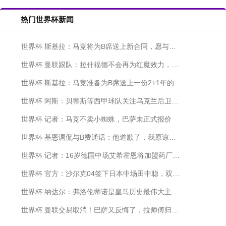
热门世界杯新闻
世界杯 斯基拉：马竞将为B席送上新合同，愿与其签约2+1年
世界杯 曼联跟队：拉什福德不会再为红魔效力，没有球队想接盘奥纳纳
世界杯 斯基拉：马竞准备为B席送上一份2+1年的新合约
世界杯 阿斯：贝蒂斯等西甲球队关注乌克兰后卫新星维夫恰连科
世界杯 记者：马竞不卖小蜘蛛，巴萨未正式报价
世界杯 基恩调侃与B费通话：他道歉了，我原谅他了，我们聊得非常好
世界杯 记者：16岁德国中场艾希霍恩将加盟药厂，转会100%敲定
世界杯 官方：沙尔克04签下日本中场田中聪，双方签约至2030年
世界杯 纳达尔：弗洛伦蒂诺是皇马历史最伟大主席，他的使命尚未完成
世界杯 曼联交易取消！巴萨又反悔了，拉师傅归队，太魔幻了