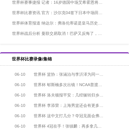
世界杯赛事捷报 记者：16岁德国中场艾希霍恩将加盟药厂，转会100%敲定
世界杯比赛资讯 官方：沙尔克04签下日本中场田中聪，双方签约至2030年
世界杯体育报道 纳达尔：弗洛伦蒂诺是皇马历史最伟大主席，他的使命尚未完成
世界杯战后分析 曼联交易取消！巴萨又反悔了，拉师傅归队，太魔幻了
世界杯比赛录像/集锦
06-10
世界杯 篮协：张涵泊与李沂泽为同一人 虚报年龄禁赛三年
06-10
世界杯 郇斯楠多次出镜！NCAA普渡大学发布夏训集锦
06-10
世界杯 洛夫顿报平安：几经辗转归乡 感谢上海感谢中国
06-10
世界杯 李添荣：上海男篮还会有更多冠军 向张镇麟看齐
06-10
世界杯 这中文打几分？夺冠见面会弗格秀中文：我喜欢上海
06-10
世界杯 4冠在手！张镇麟：再多拿几冠 让家里橱柜摆不下