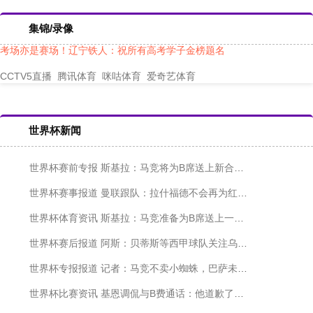
集锦/录像
考场亦是赛场！辽宁铁人：祝所有高考学子金榜题名
更多高清直播
CCTV5直播
腾讯体育
咪咕体育
爱奇艺体育
世界杯新闻
世界杯赛前专报 斯基拉：马竞将为B席送上新合同，愿与其签约2+1年
世界杯赛事报道 曼联跟队：拉什福德不会再为红魔效力，没有球队想接盘奥纳纳
世界杯体育资讯 斯基拉：马竞准备为B席送上一份2+1年的新合约
世界杯赛后报道 阿斯：贝蒂斯等西甲球队关注乌克兰后卫新星维夫恰连科
世界杯专报报道 记者：马竞不卖小蜘蛛，巴萨未正式报价
世界杯比赛资讯 基恩调侃与B费通话：他道歉了，我原谅他了，我们聊得非常好